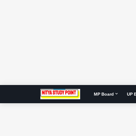
MP Board
UP 