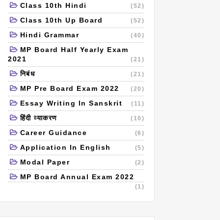
Class 10th Hindi
(52)
Class 10th Up Board
(52)
Hindi Grammar
(40)
MP Board Half Yearly Exam
2021
(21)
निबंध
(21)
MP Pre Board Exam 2022
(20)
Essay Writing In Sanskrit
(11)
हिंदी व्याकरण
(10)
Career Guidance
(6)
Application In English
(5)
Modal Paper
(2)
MP Board Annual Exam 2022
(1)