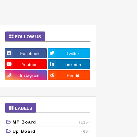
FOLLOW US
Facebook
Twitter
Youtube
LinkedIn
Instagram
Reddit
LABELS
MP Board
(115)
Up Board
(65)