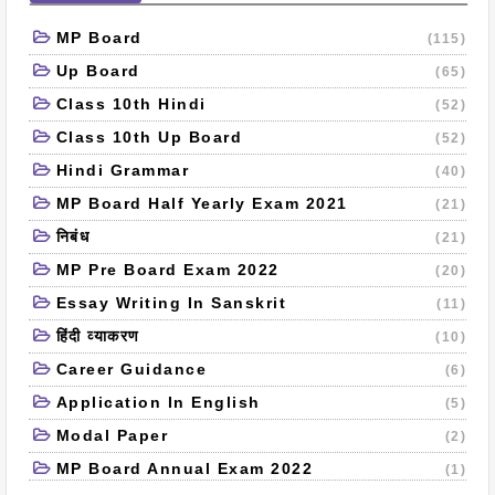
MP Board
(115)
Up Board
(65)
Class 10th Hindi
(52)
Class 10th Up Board
(52)
Hindi Grammar
(40)
MP Board Half Yearly Exam 2021
(21)
निबंध
(21)
MP Pre Board Exam 2022
(20)
Essay Writing In Sanskrit
(11)
हिंदी व्याकरण
(10)
Career Guidance
(6)
Application In English
(5)
Modal Paper
(2)
MP Board Annual Exam 2022
(1)