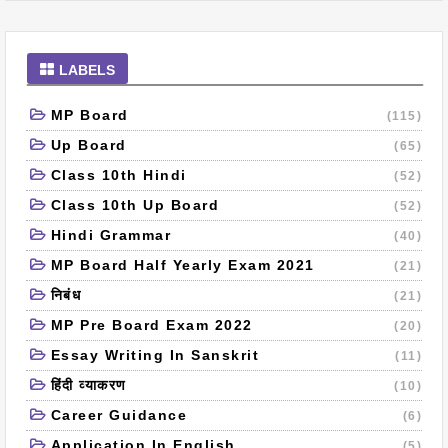
LABELS
MP Board
(115)
Up Board
(65)
Class 10th Hindi
(52)
Class 10th Up Board
(52)
Hindi Grammar
(40)
MP Board Half Yearly Exam 2021
(21)
निबंध
(21)
MP Pre Board Exam 2022
(20)
Essay Writing In Sanskrit
(11)
हिंदी व्याकरण
(10)
Career Guidance
(6)
Application In English
(5)