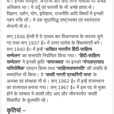
थे। इनका संस्कृत, अंग्रेजी और हिंदी तीनों भाषाओं पर अच्छा 
अधिकार था। ये उर्दू एवं फारसी के भी अच्छे ज्ञाता थे। 
विज्ञान, दर्शन, योग, इतिहास, राजनीति आदि विषयों में इनकी 
गहन रुचि थी। ये एक सुप्रसिद्ध राष्ट्रभक्त एवं स्वतंत्रता 
सेनानी भी थे। 
सन् 1936 ईस्वी में ये प्रथम बार विधानसभा के सदस्य चुने 
गए तथा सन् 1937 ई० में उत्तर प्रदेश के शिक्षामंत्री बने। 
सन् 1940 ई० में इन्हें 
'अखिल भारतीय हिंदी-साहित्य 
सम्मेलन' 
का सभापति निर्वाचित किया गया। 
'हिंदी-साहित्य 
सम्मेलन'
 ने इनकी कृति 
'समाजवाद' 
पर इनको 
'मंगलाप्रसाद 
पारितोषिक' 
प्रदान किया तथा 
'साहित्यवाचस्पति' 
की उपाधि से 
सम्मानित भी किया। ये
 'काशी नागरी प्रचारिणी सभा' 
के 
अध्यक्ष एवं संरक्षक भी थे। सन् 1962 ई० में इन्हें राजस्थान 
का राज्यपाल बनाया गया। सन् 1967 ई० में इस पद से मुक्त 
होने के पश्चात ये काशी लौट आए और जीवनपर्यंत 'काशी 
विद्यापीठ' के कुलपति रहे।
कृतियां –