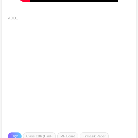
ADD1
Tags
Class 11th (Hindi)
MP Board
Tirmasik Paper