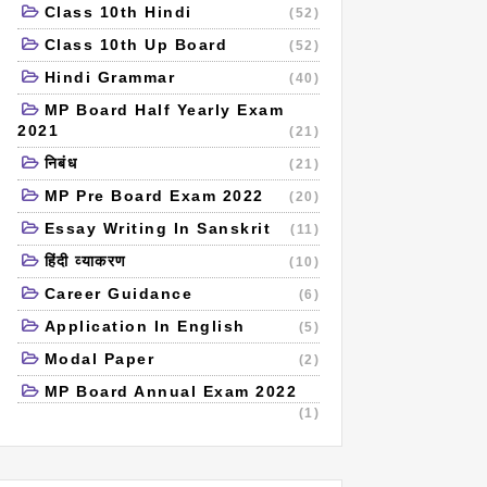
Class 10th Hindi
(52)
Class 10th Up Board
(52)
Hindi Grammar
(40)
MP Board Half Yearly Exam
2021
(21)
निबंध
(21)
MP Pre Board Exam 2022
(20)
Essay Writing In Sanskrit
(11)
हिंदी व्याकरण
(10)
Career Guidance
(6)
Application In English
(5)
Modal Paper
(2)
MP Board Annual Exam 2022
(1)