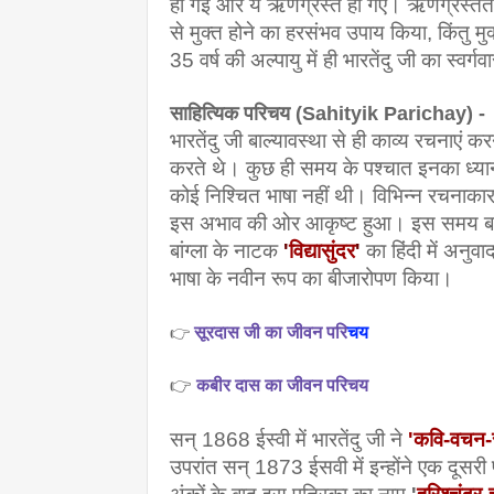
हो गई और ये ऋणग्रस्त हो गए। ऋणग्रस्तता के
से मुक्त होने का हरसंभव उपाय किया, किंतु मु
35 वर्ष की अल्पायु में ही भारतेंदु जी का स्वर्
साहित्यिक परिचय (Sahityik Parichay) -
भारतेंदु जी बाल्यावस्था से ही काव्य रचनाएं क
करते थे। कुछ ही समय के पश्चात इनका ध्यान
कोई निश्चित भाषा नहीं थी। विभिन्न रचनाकार गद
इस अभाव की ओर आकृष्ट हुआ। इस समय बांग्ला 
बांग्ला के नाटक 
'
विद्यासुंदर
'
का हिंदी में अनुव
भाषा के नवीन रूप का बीजारोपण किया।
👉
सूरदास जी का जीवन परि
चय
👉
कबीर दास का जीवन परिचय
सन् 1868 ईस्वी में भारतेंदु जी ने
'कवि-वचन-स
उपरांत सन् 1873 ईसवी में इन्होंने एक दूसरी 