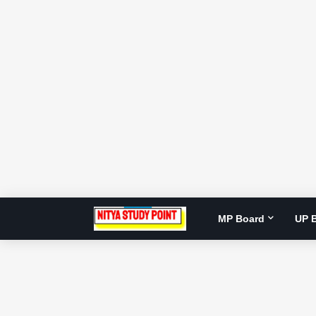
MP Board
UP 