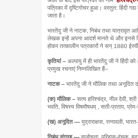
अंकों के बाद इस पत्रिका का नाम
 '
हरिश्चंद्र-
पत्रिका में दृष्टिगोचर हुआ। वस्तुत: हिंदी गद
जाता है।
भारतेंदु जी ने नाटक, निबंध तथा यात्रावृत 
लेखक इन्हें अपना आदर्श मानते थे और इनसे दिश
होकर तत्कालीन पत्रकारों ने सन् 1880 ईस्वी में
कृतियां – 
अल्पायु में ही भारतेंदु जी ने हिं
प्रमुख रचनाएं निम्नलिखित हैं–
नाटक – 
भारतेंदु जी ने मौलिक तथा अनूदित द
(क) मौलिक – 
सत्य हरिश्चंद्र, नील देवी, श्री
भवति, विषस्य विषमौषधम् , सती-प्रताप, प्रे
(ख) अनूदित — 
मुद्राराक्षस, रत्नावली, भार
निबंध संग्रह — 
सुलोचना, परिहास-वंचक, मदा