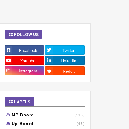
FOLLOW US
Facebook
Twitter
Youtube
LinkedIn
Instagram
Reddit
LABELS
MP Board
(115)
Up Board
(65)