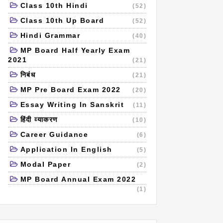
Class 10th Hindi
(52)
Class 10th Up Board
(52)
Hindi Grammar
(40)
MP Board Half Yearly Exam
2021
(21)
निबंध
(21)
MP Pre Board Exam 2022
(20)
Essay Writing In Sanskrit
(11)
हिंदी व्याकरण
(10)
Career Guidance
(6)
Application In English
(5)
Modal Paper
(2)
MP Board Annual Exam 2022
(1)