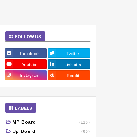
FOLLOW US
Facebook
Twitter
Youtube
LinkedIn
Instagram
Reddit
LABELS
MP Board
(115)
Up Board
(65)