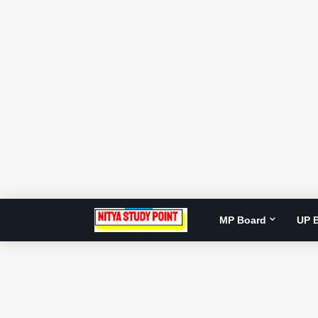
MP Board
UP 