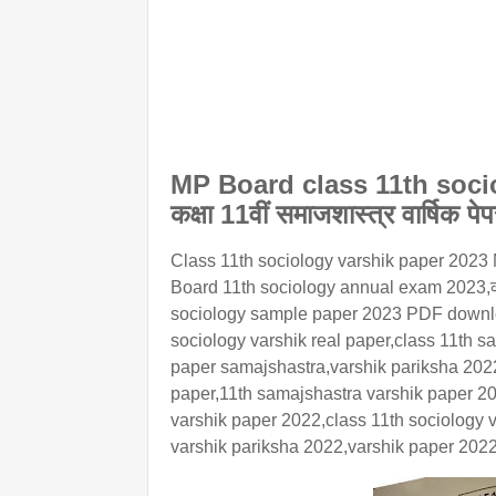
MP Board class 11th sociol
कक्षा 11वीं समाजशास्त्र वार्षिक प
Class 11th sociology varshik paper 2023 MP B
Board 11th sociology annual exam 2023,कक्ष
sociology sample paper 2023 PDF download,स
sociology varshik real paper,class 11th s
paper samajshastra,varshik pariksha 2022 
paper,11th samajshastra varshik paper 20
varshik paper 2022,class 11th sociology v
varshik pariksha 2022,varshik paper 202