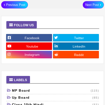
Previous Post
Next Post
FOLLOW US
Facebook
Twitter
Youtube
LinkedIn
Instagram
Reddit
LABELS
MP Board
(115)
Up Board
(65)
Class 10th Hindi
(52)