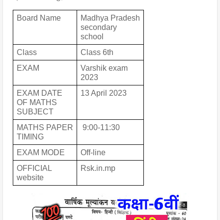
Board Name
Madhya Pradesh 
secondary 
school
Class 
Class 6th
EXAM 
Varshik exam 
2023
EXAM DATE 
13 April 2023
OF MATHS 
SUBJECT
MATHS PAPER 
 9:00-11:30
TIMING
EXAM MODE
Off-line 
OFFICIAL 
Rsk.in.mp
website 