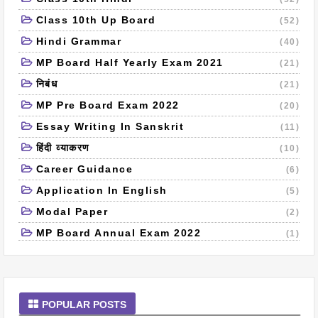
Class 10th Up Board
(52)
Hindi Grammar
(40)
MP Board Half Yearly Exam 2021
(21)
निबंध
(21)
MP Pre Board Exam 2022
(20)
Essay Writing In Sanskrit
(11)
हिंदी व्याकरण
(10)
Career Guidance
(6)
Application In English
(5)
Modal Paper
(2)
MP Board Annual Exam 2022
(1)
POPULAR POSTS