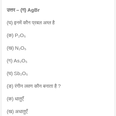
उत्तर – (ग) AgBr
(घ) इनमें कौन प्रबल अम्ल है
(क) P₂O₅
(ख) N₂O₅
(ग) As₂O₅
(घ) Sb₂O₅
(ङ) रंगीन लवण कौन बनाता है ?
(क) धातुएँ
(ख) अधातुएँ