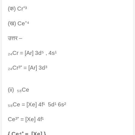
(क) Cr⁺³
(ख) Ce⁺⁴
उत्तर –
₂₄Cr = [Ar] 3d⁵ , 4s¹
₂₄Cr³⁺ = [Ar] 3d³
(ii)  ₅₈Ce 
₅₈Ce = [Xe] 4f¹  5d¹ 6s²
Ce³⁺ = [Xe] 4f¹
{ Ce⁴⁺ =  [Xe] }