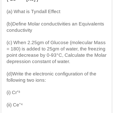
(a) What is Tyndall Effect
(b)Define Molar conductivities an Equivalents 
conductivity
(c) When 2.25gm of Glucose (molecular Mass 
= 180) is added to 25gm of water, the freezing 
point decrease by 0-93°C, Calculate the Molar 
depression constant of water.
(d)Write the electronic configuration of the 
following two ions:
(i) Cr⁺³
(ii) Ce⁺⁴