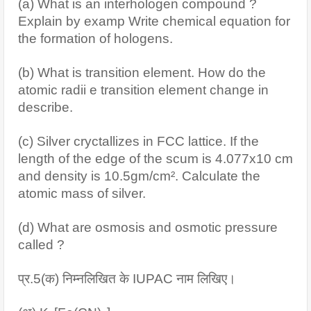
(a) What is an interhologen compound ? 
Explain by examp Write chemical equation for 
the formation of hologens.
(b) What is transition element. How do the 
atomic radii e transition element change in 
describe.
(c) Silver cryctallizes in FCC lattice. If the 
length of the edge of the scum is 4.077x10 cm 
and density is 10.5gm/cm². Calculate the 
atomic mass of silver.
(d) What are osmosis and osmotic pressure 
called ?
प्र.5(क) निम्नलिखित के IUPAC नाम लिखिए।