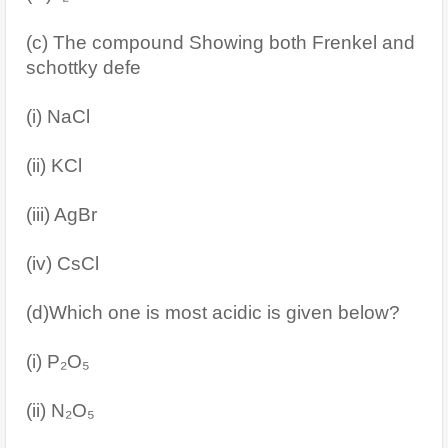
(c) The compound Showing both Frenkel and 
schottky defe
(i) NaCl
(ii) KCl 
(iii) AgBr
(iv) CsCl
(d)Which one is most acidic is given below?
(i) P₂O₅
(ii) N₂O₅