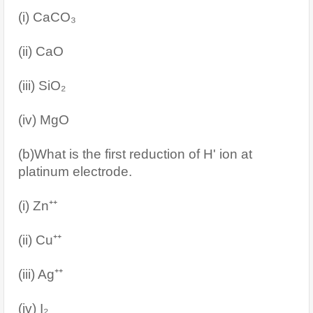
(i) CaCO₃
(ii) CaO
(iii) SiO₂
(iv) MgO
(b)What is the first reduction of H' ion at 
platinum electrode.
(i) Zn⁺⁺
(ii) Cu⁺⁺
(iii) Ag⁺⁺
(iv) I₂