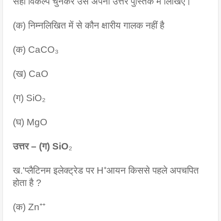
सही विकल्प चुनकर उसे अपनी उत्तर पुस्तिक में लिखिए।
(क) निम्नलिखित में से कौन क्षारीय गालक नहीं है
(क) CaCO₃
(ख) CaO
(ग) SiO₂
(घ) MgO
उत्तर – (ग) SiO
₂
ख.'प्लैटिनम इलेक्ट्रेड पर H⁺आयन किससे पहले अपचपित 
होता है ?
(क) Zn⁺⁺