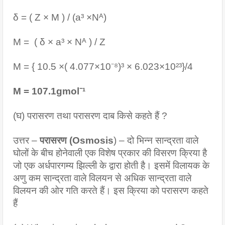
δ = ( Z × M ) / (a³ ×Nᴬ)
M =  ( δ × a³ × Nᴬ ) / Z 
M = { 10.5 ×( 4.077×10⁻⁸)³ × 6.023×10²³}/4
M = 107.1gmol⁻¹
(घ) परासरण तथा परासरण दाब किसे कहते हैं ? 
उत्तर – 
परासरण (Osmosis
) – दो भिन्न सान्द्रता वाले 
घोलों के बीच होनेवाली एक विशेष प्रकार की विसरण क्रिया है 
जो एक अर्धपारगम्य झिल्ली के द्वारा होती है। इसमें विलायक के 
अणु कम सान्द्रता वाले विलयन से अधिक सान्द्रता वाले 
विलयन की ओर गति करते हैं। इस क्रिया को परासरण कहते 
हैं 