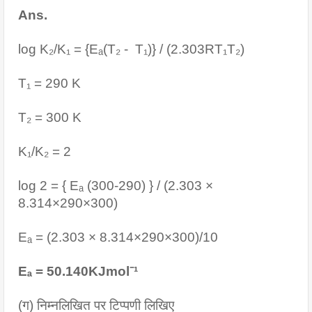
Ans. 
log K₂/K₁ = {Eₐ(T₂ -  T₁)} / (2.303RT₁T₂)
T₁ = 290 K
T₂ = 300 K
K₁/K₂ = 2
log 2 = { Eₐ (300-290) } / (2.303 × 
8.314×290×300)
Eₐ = (2.303 × 8.314×290×300)/10
Eₐ = 50.140KJmol⁻¹
(ग) निम्नलिखित पर टिप्पणी लिखिए