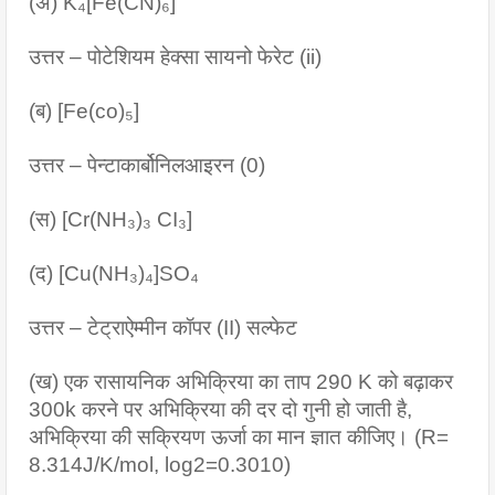
(अ) K₄[Fe(CN)₆]
उत्तर – पोटेशियम हेक्सा सायनो फेरेट (ii)
(ब) [Fe(co)₅]
उत्तर – पेन्टाकार्बोनिलआइरन (0)
(स) [Cr(NH₃)₃ CI₃]
(द) [Cu(NH₃)₄]SO₄
उत्तर – टेट्राऐम्मीन कॉपर (II) सल्फेट
(ख) एक रासायनिक अभिक्रिया का ताप 290 K को बढ़ाकर 
300k करने पर अभिक्रिया की दर दो गुनी हो जाती है, 
अभिक्रिया की सक्रियण ऊर्जा का मान ज्ञात कीजिए। (R= 
8.314J/K/mol, log2=0.3010)