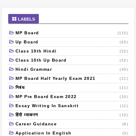
LABELS
MP Board
(115)
Up Board
(65)
Class 10th Hindi
(52)
Class 10th Up Board
(52)
Hindi Grammar
(40)
MP Board Half Yearly Exam 2021
(21)
निबंध
(21)
MP Pre Board Exam 2022
(20)
Essay Writing In Sanskrit
(11)
हिंदी व्याकरण
(10)
Career Guidance
(6)
Application In English
(5)