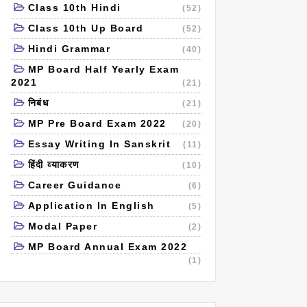
Class 10th Hindi
(52)
Class 10th Up Board
(52)
Hindi Grammar
(40)
MP Board Half Yearly Exam
2021
(21)
निबंध
(21)
MP Pre Board Exam 2022
(20)
Essay Writing In Sanskrit
(11)
हिंदी व्याकरण
(10)
Career Guidance
(6)
Application In English
(5)
Modal Paper
(2)
MP Board Annual Exam 2022
(1)