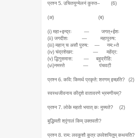
प्रश्न 5. उचितयुग्मेलनं कुरुत– (6)
(अ) (ब)
(i) महा+इन्द्रः — जगत्+ईशः
(ii) जगदीशः — महापुरुष:
(iii) महान् च असौ पुरुष: — नम:+ते
(iv) चंद्रशेखर: — महेंद्र:
(v) द्धिगुसमास: — बहुव्रीहि:
(vi)नमस्ते — पंचवटी
प्रश्न 6. कवि: किमर्थ प्रकृते: शरणम् इच्छति? (2)
स्वस्थजीवनाय कीदृशे वातावरणे भ्रमणीयम्?
प्रश्न 7. लोके महतो भयात् कः मुच्यते? (2)
बुद्धिमती श्रृंगालं किम् उक्तवती?
प्रश्न 8. राम: लवकुशौ कुत्र उपवेशयितुम् कथयति?