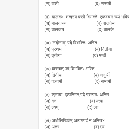
(स) षष्ठी (द) सप्तमी
(ii) ‘बालकः’ शब्दस्य षष्ठी विभक्तेः एकवचनं रूपं भवि
(अ) बालकस्य (ब) बालकेन
(स) बालकम् (द) बालके
(iii) ‘नदीनाम्’ पदे विभक्तिः अस्ति–
(अ) प्रथमा (ब) द्वितीया
(स) तृतीया (द) षष्ठी
(iv) कस्मात् पदे विभक्तिः अस्ति–
(अ) द्वितीया (ब) चतुर्थी
(स) पञ्चमी (द) सप्तमी
(v) ‘श्रुत्वा’ इत्यस्मिन् पदे प्रत्ययः अस्ति–
(अ) क्त (ब) क्त्वा
(स) ल्यप् (द) त्वा
(vi) अधोलिखितेषु अव्ययपदं न अस्ति?
(अ) अत्र (ब) एव