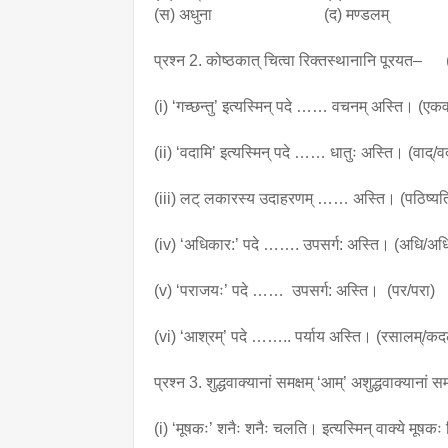
(स) अधुना (द) मण्डलम्
प्रश्न 2. कोष्ठकात् चित्वा रिक्तस्थानानि पूरयत– 
(i) ‘गच्छन्तु’ इत्यस्मिन् पदे …… वचनम् अस्ति। (एक
(ii) ‘वदामि’ इत्यस्मिन् पदे …… धातुः अस्ति। (वाद्/वद
(iii) लट् लकारस्य उदाहरणम् …… अस्ति। (पठिष्यत
(iv) ‘अधिकार:’ पदे ……. उपसर्ग: अस्ति। (अधि/अ
(v) ‘पराजयः’ पदे …… उपसर्ग: अस्ति। (पर/परा)
(vi) ‘आश्रम्’ पदे …….. पर्याय अस्ति। (रसालम्/क
प्रश्न 3. शुद्धवाक्यानां समक्षम् ‘आम्’ अशुद्धवाक्य
(i) ‘मूषकः’ शनैः शनैः चलति। इत्यस्मिन् वाक्ये मूषकः