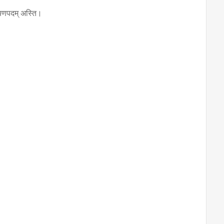
िशेषणपदम् अस्ति।