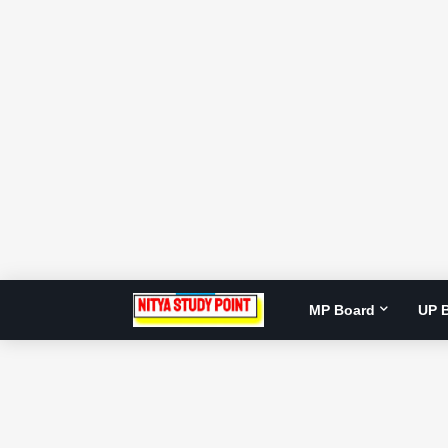
MP Board
UP 