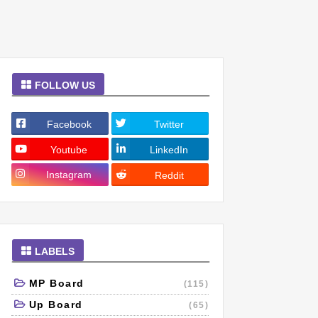
FOLLOW US
Facebook
Twitter
Youtube
LinkedIn
Instagram
Reddit
LABELS
MP Board
(115)
Up Board
(65)