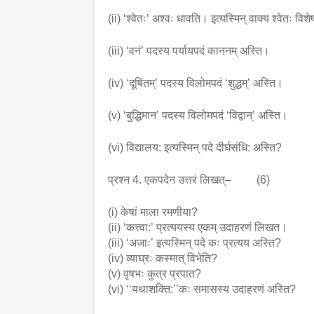
(ii) ‘श्वेतः’ अश्वः धावति। इत्यस्मिन् वाक्य श्वेतः व
(iii) ‘वनं’ पदस्य पर्यायपदं काननम् अस्ति।
(iv) ‘दूषितम्’ पदस्य विलोमपदं ‘शुद्धम्’ अस्ति।
(v) ‘बुद्धिमान’ पदस्य विलोमपदं ‘विद्वान्’ अस्ति।
(vi) विद्यालय: इत्यस्मिन् पदे दीर्घसंधि: अस्ति?
प्रश्न 4. एकपदेन उत्तरं लिखत्– (6)
(i) केषां माला रमणीया?
(ii) ‘कत्त्वा:’ प्रत्ययस्य एकम् उदाहरणं लिखत।
(iii) ‘अजाः’ इत्यस्मिन् पदे कः प्रत्यय अस्ति?
(iv) व्याघ्रः कस्मात् विभेति?
(v) वृषभः कुत्र प्रपात?
(vi) ‘‘यथाशक्ति:’’कः समासस्य उदाहरणं अस्ति?