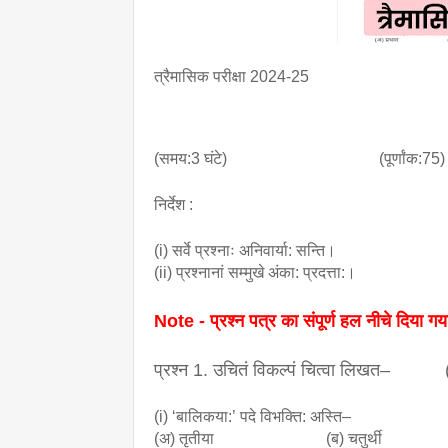
त्रैमासिक परीक्षा 2024-25
(समय:3 घंटे) (पूर्णांक:75)
निर्देश :
(i) सर्वे प्रश्नाः अनिवार्या: सन्ति।
(ii) प्रश्नानां सम्मुखे अंका: प्रदत्ता:।
Note - प्रश्न पत्र का संपूर्ण हल नीचे दिया गय
प्रश्न 1. उचितं विकल्पं चित्वा लिखत– 
(i) ‘बालिकया:’ पदे विभक्ति: अस्ति–
(अ) तृतीया (ब) चतुर्थी