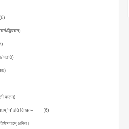
(6)
वचनं/द्धिवचन)
्)
ि/ पठति)
धिक)
दली फलम्)
ानां समक्षम् ‘न’ इति लिखत– (6)
 विशेष्यपदम् अस्ति।