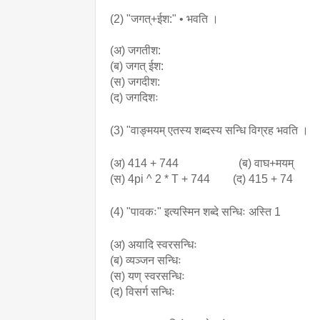
(2) "जगत्+ईश:" • भवति । 
(
अ) जगतीश:
(ब) जगत् ईश:
(स) जगदीश:
(द) जगदिशः
(3) "वाङ्मयम् एतस्य शब्दस्य सन्धि विग्रह भवति ।
(अ) 414 + 744                     ‌‌(ब) वाघ+मयम्
(स) 4pi ^ 2 * T + 744        (द) 415 + 74
(4) "पावकः" इत्यस्मिन शब्दे सन्धिः अस्ति 1
(अ) अयादि स्वरसन्धिः 
(ब) व्यञ्जन सन्धिः
(स) यण् स्वरसन्धिः
(द) विसर्ग सन्धिः