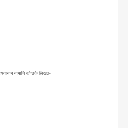
प्रत्ययानाम नामानि कोष्ठके लिखत-