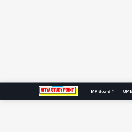
MP Board
UP 