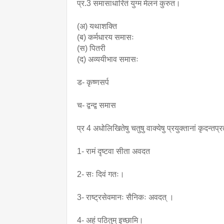
प्र.3 समासाधारितं युग्म मेलनं कुरुत।
(अ) यथाशक्ति
(ब) कर्मधारय समासः
(स) पितरी
(द) अव्ययीभाव समासः
ड- कृष्णसर्प 
च- द्वन्द्व समास
प्र 4 अधोलिखितेषु चतुषु वाक्येषु प्रयुक्तानां कृदन्त
1- रामं दृष्टवा सीता अवदत
2- सः दिवं गतः।
3- राष्ट्रसेवमानः सैनिकः अवदत् ।
4- अहं पठितुम् इच्छामि।