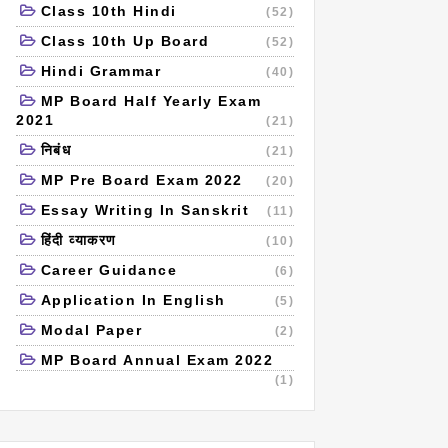
Class 10th Hindi
(52)
Class 10th Up Board
(52)
Hindi Grammar
(40)
MP Board Half Yearly Exam
2021
(21)
निबंध
(21)
MP Pre Board Exam 2022
(20)
Essay Writing In Sanskrit
(11)
हिंदी व्याकरण
(10)
Career Guidance
(6)
Application In English
(5)
Modal Paper
(2)
MP Board Annual Exam 2022
(1)