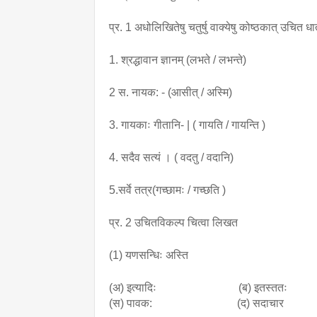
प्र. 1 अधोलिखितेषु चतुर्षु वाक्येषु कोष्ठकात् उचित ध
1. श्रद्धावान ज्ञानम् (लभते / लभन्ते)
2 स. नायक: - (आसीत् / अस्मि)
3. गायकाः गीतानि- | ( गायति / गायन्ति )
4. सदैव सत्यं । ( वदतु / वदानि)
5.सर्वे तत्र(गच्छामः / गच्छति )
प्र. 2 उचितविकल्प चित्वा लिखत
(1) यणसन्धिः अस्ति
(अ) इत्यादिः                             (ब) इतस्ततः
(स) पावक:                              (द) सदाचार