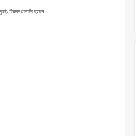
ातुपदैः रिक्तस्थानानि पूरयत