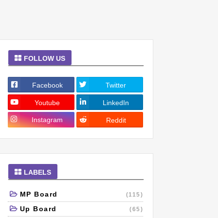
FOLLOW US
Facebook
Twitter
Youtube
LinkedIn
Instagram
Reddit
LABELS
MP Board
(115)
Up Board
(65)