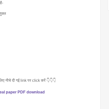
है-
शुक्ल
नीचे दी गई link पर click करें 👇👇👇
 real paper PDF download