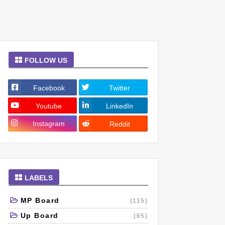
FOLLOW US
Facebook
Twitter
Youtube
LinkedIn
Instagram
Reddit
LABELS
MP Board
(115)
Up Board
(65)