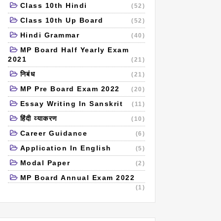
Class 10th Hindi
(52)
Class 10th Up Board
(52)
Hindi Grammar
(40)
MP Board Half Yearly Exam
2021
(21)
निबंध
(21)
MP Pre Board Exam 2022
(20)
Essay Writing In Sanskrit
(11)
हिंदी व्याकरण
(10)
Career Guidance
(6)
Application In English
(5)
Modal Paper
(2)
MP Board Annual Exam 2022
(1)