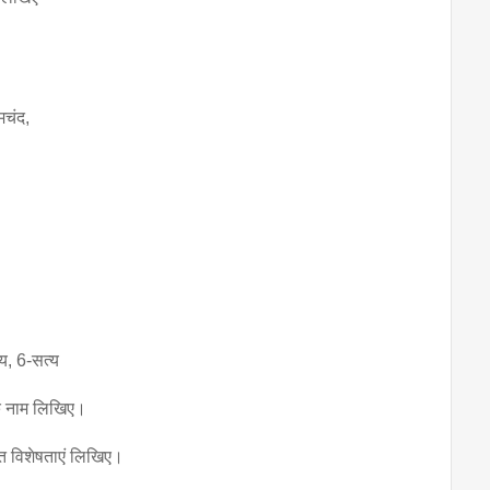
मचंद,
्य, 6-सत्य
के नाम लिखिए।
 विशेषताएं 
लिखिए।