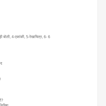
़ी बोली, 4-एकांकी, 5-रेखाचित्र, 6- 6
ाद
ा
है?
 लिखिए