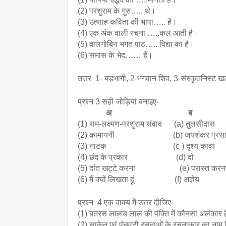
(2) परशुराम के गुरु….. थे।
(3) उत्साह कविता की भाषा….. है।
(4) एक अंक वाली रचना …..कल आती है।
(5) बालगोबिन भगत पाठ….. विद्या का है।
(6) समास के भेद…… हैं।
उत्तर  1- बड़भागी, 2-भगवान शिव, 3-संस्कृतनिस्ट खड
प्रश्न 3 सही जोड़ियां बनाइए-
अ                                      ब
(1) राम-लक्ष्मण-परशुराम संवाद      (a) तुलसीदास
(2) कामायनी                             (b) जयशंकर प्रस
(3) नाटक                                 (c ) दृश्य काव्य
(4) छंद के प्रकार                        (d) दो
(5) दांत खट्टे करना                      (e) परास्त करन
(6) मैं क्यों लिखता हूं                    (f) अज्ञेय
प्रश्न  4 एक वाक्य में उत्तर दीजिए-
(1) बतरस लालच लाल की पंक्ति में कौनसा अलंकार 
(2) साकेत एवं पंचवटी रचनाओं के रचनाकार का नाम