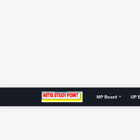
MP Board
UP 