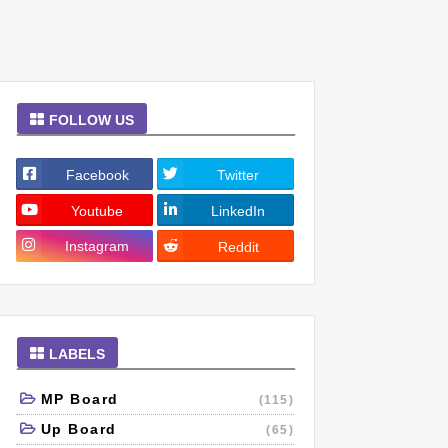
FOLLOW US
Facebook
Twitter
Youtube
LinkedIn
Instagram
Reddit
LABELS
MP Board
(115)
Up Board
(65)