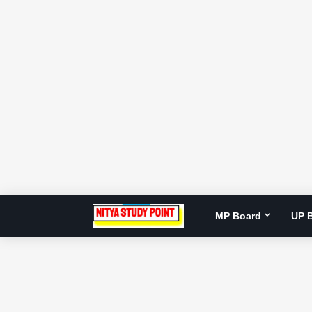
MP Board
UP 