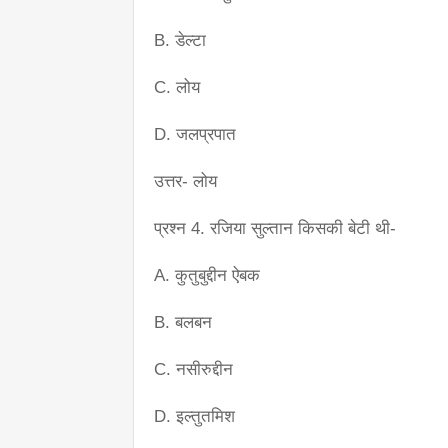
B. डेल्टा
C. लोय
D. जलप्रपात
उत्तर- लोय
प्रश्न 4. रजिया सुल्तान किसकी बेटी थी-
A. कुतुबुद्दीन ऐबक
B. बलबन
C. नसीरुद्दीन
D. इल्तुतमिश