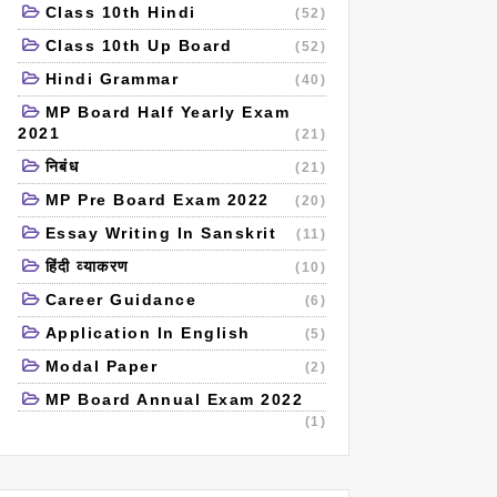
Class 10th Hindi
(52)
Class 10th Up Board
(52)
Hindi Grammar
(40)
MP Board Half Yearly Exam
2021
(21)
निबंध
(21)
MP Pre Board Exam 2022
(20)
Essay Writing In Sanskrit
(11)
हिंदी व्याकरण
(10)
Career Guidance
(6)
Application In English
(5)
Modal Paper
(2)
MP Board Annual Exam 2022
(1)