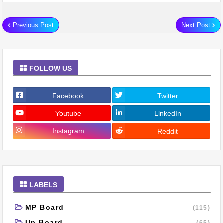
Previous Post
Next Post
FOLLOW US
Facebook
Twitter
Youtube
LinkedIn
Instagram
Reddit
LABELS
MP Board
(115)
Up Board
(65)