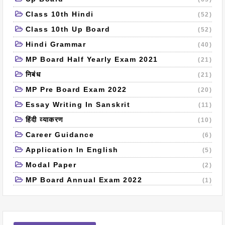
Class 10th Hindi
(52)
Class 10th Up Board
(52)
Hindi Grammar
(40)
MP Board Half Yearly Exam 2021
(21)
निबंध
(21)
MP Pre Board Exam 2022
(20)
Essay Writing In Sanskrit
(11)
हिंदी व्याकरण
(10)
Career Guidance
(6)
Application In English
(5)
Modal Paper
(2)
MP Board Annual Exam 2022
(1)