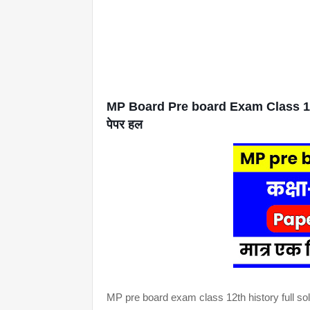
MP Board Pre board Exam Class 12th H
पेपर हल
MP pre board exam class 12th history full so