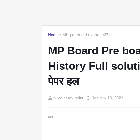
Home
MP pre board exam 2022
MP Board Pre boa
History Full solution
पेपर हल
nitya study point
January 19, 2022
left