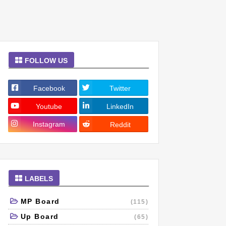
FOLLOW US
Facebook
Twitter
Youtube
LinkedIn
Instagram
Reddit
LABELS
MP Board
(115)
Up Board
(65)