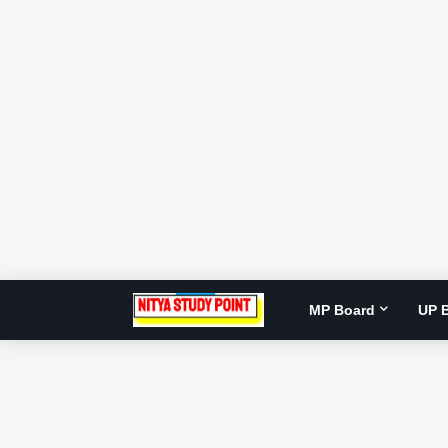
MP Board
UP 