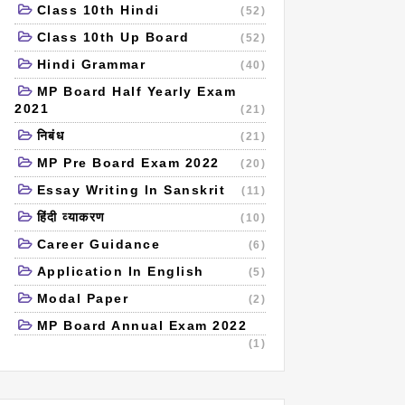
Class 10th Hindi
(52)
Class 10th Up Board
(52)
Hindi Grammar
(40)
MP Board Half Yearly Exam
2021
(21)
निबंध
(21)
MP Pre Board Exam 2022
(20)
Essay Writing In Sanskrit
(11)
हिंदी व्याकरण
(10)
Career Guidance
(6)
Application In English
(5)
Modal Paper
(2)
MP Board Annual Exam 2022
(1)