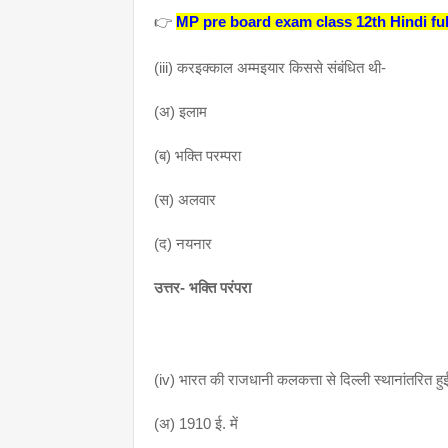
👉
MP pre board exam class 12th Hindi ful
(iii) करइक्काल अम्मइयार किससे संबंधित थी-
(अ) इलाम
(ब) भक्ति परम्परा
(स) अलवार 
(द) नयनार
उत्तर- भक्ति परंपरा
(iv) भारत की राजधानी कलकत्ता से दिल्ली स्थानांतरित हु
(अ) 1910 ई. में 