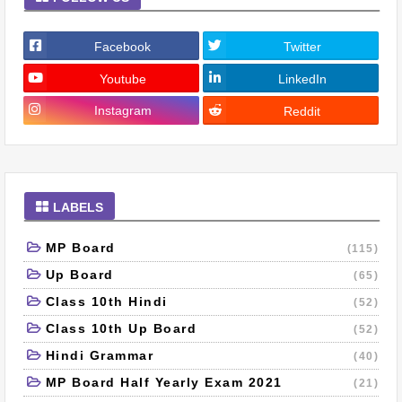
Facebook
Twitter
Youtube
LinkedIn
Instagram
Reddit
LABELS
MP Board
(115)
Up Board
(65)
Class 10th Hindi
(52)
Class 10th Up Board
(52)
Hindi Grammar
(40)
MP Board Half Yearly Exam 2021
(21)