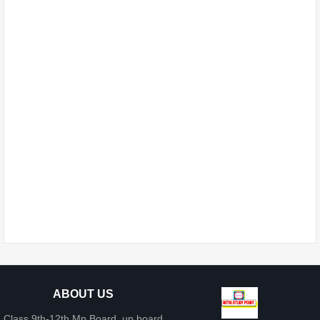
ABOUT US
Class 9th-12th Mp Board ,up board