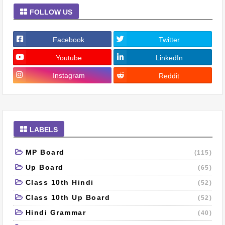
FOLLOW US
Facebook
Twitter
Youtube
LinkedIn
Instagram
Reddit
LABELS
MP Board
(115)
Up Board
(65)
Class 10th Hindi
(52)
Class 10th Up Board
(52)
Hindi Grammar
(40)