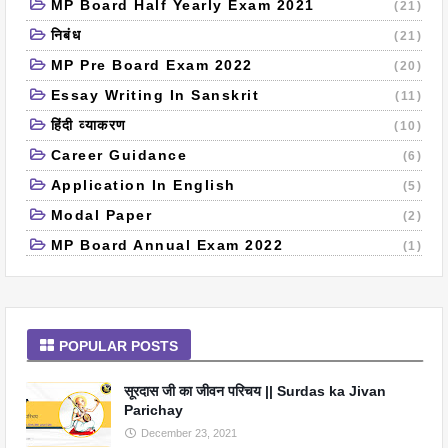
MP Board Half Yearly Exam 2021
(21)
निबंध
(21)
MP Pre Board Exam 2022
(20)
Essay Writing In Sanskrit
(11)
हिंदी व्याकरण
(10)
Career Guidance
(6)
Application In English
(5)
Modal Paper
(2)
MP Board Annual Exam 2022
(1)
POPULAR POSTS
सूरदास जी का जीवन परिचय || Surdas ka Jivan
Parichay
December 23, 2021