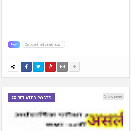
Tags
Cg board half yearly exam
Show more
RELATED POSTS