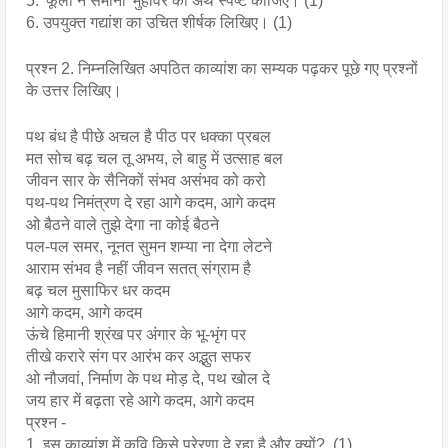
5. 'फूला न समाना' मुहावरे का अर्थ स्पष्ट कीजिए। (1)
6. उपयुक्त गद्यांश का उचित शीर्षक लिखिए। (1)
प्रश्न 2. निम्नलिखित अपठित काव्यांश का सम्यक पढ़कर पूछे गए प्रश्नों 
के उत्तर लिखिए।
पथ बंध है पीछे अचल है पीठ पर धक्का प्रबल
मत सोच बढ़ चल तू अभय, ले बाहु में उत्साह बल
जीवन सार के सैनिकों संभव असंभव को करो
पथ-पथ निमंत्रण दे रहा आगे कदम, आगे कदम
ओ बैठने वाले तुझे देगा ना कोई बैठने
पल-पल समर, नूनत सुमन शम्या ना देगा लेटने
आराम संभव है नहीं जीवन सतत् संग्राम है
बढ़ चल मुसाफिर धर कदम
आगे कदम, आगे कदम
ऊंचे हिमानी श्रंख पर अंगार के‌ भू-भृंग पर
तीखे करारे संग पर आरंभ कर अद्भुत सफर
ओ नौजवां, निर्माण के पथ मोड़ दे, पथ खोल दे
जय हार में बढ़ता रहे आगे कदम, आगे कदम
प्रश्न -
1. इस काव्यांश में कवि किसे प्रेरणा दे रहा है और क्यों?  (1)