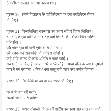
3.बंशीधर रूखाई का क्या कारण था।
प्रश्न 10. अपने विद्यालय के वार्षिकोत्सव पर एक प्रतिवेदन तैयार 
कीजिए।
प्रश्न 11. निम्नलिखित काव्यांश का काव्य सौंदर्य विशेष लिखिए।
हम तो एक एक करि जांनां दोहड़ कहँ तिनही की, दोजग जिन नाहिंन 
पहिचांनो । 
एकै पवन एक ही पानी एकै जोति समानां । 
एकै खाक गढ़े सब भांडै एकै कोहंरा सांनां । 
जड़े बादि काष्ट ही काटै अगिनि न काटै कोई । 
सब घटि अंतरि तू ही व्यापक धेरै सरुपै सोई । माया देखि के जगत लुभानां 
कारे रे नर गरबांनां । निरभै भया कछू नहीं व्यापै कहै कबीर दिवानां ।
प्रश्न 12. निम्नलिखित का आशय स्पष्ट कीजिए।
घर में विधवा रही पतोहू
लक्ष्मी यद्यपि पति घातिन
प्रश्न 13. 'पथेर पांचाली' फिल्म की शूटिंग का काम ढाई साल तक क्यों 