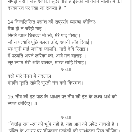
समझे नहीं। जैसे आपकी सुंदर वीरा है इसका भी वजन भोलाराम की 
दरख्वास्त पर रखा जा सकता है।"
14 निम्नलिखित पद्यांश की सप्रसंग व्याख्या कीजिए-
मैया हौ न चरैहो गाइ ।
सिगरे ग्वाल घिरावत मो सौ, मेरे पाइ पिराइ।
जौ न पत्याहि पूछि बलदा उहि, अपनी सॉह दिवाई।
यह सुनी माई जसोदा ग्वालनि, गारी देवि रिसाइ।
मैं पठवति अपने लरिका कौ, आवे मन बहराइ ।
सूर स्याम मेरौ अति बालक, मारत ताहि रिगाइ।
अथवा
बसो मोरे नैनन में नंदलाल।
मोहनि मूरति सॉवरि सुरती नैन बनी किस्मश।
15.'नीव की ईट पाठ के आधार पर नीव की ईट के लक्ष्य अर्थ को 
स्पष्ट कीजिए। 4
अथवा
"चित्तौड़ राग -रंग की भूमि नहीं है, यहां आग की लपेट नाचती है । 
"पंक्ति के आधार पर 'दीपदान' एकांकी की सार्थकता सिद्ध कीजिए।