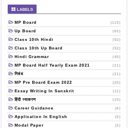
LABELS
MP Board
(115)
Up Board
(65)
Class 10th Hindi
(52)
Class 10th Up Board
(52)
Hindi Grammar
(40)
MP Board Half Yearly Exam 2021
(21)
निबंध
(21)
MP Pre Board Exam 2022
(20)
Essay Writing In Sanskrit
(11)
हिंदी व्याकरण
(10)
Career Guidance
(6)
Application In English
(5)
Modal Paper
(2)