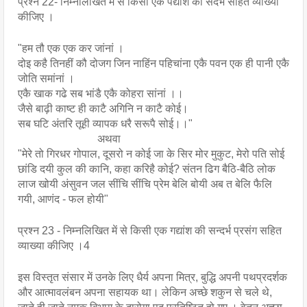
प्रश्न 22- निम्नलिखित में से किसी एक पद्याश की सदर्भ सहित व्याख्या 
कीजिए । 
"हम तौ एक एक कर जांनां ।
दोइ कहै तिनहीं कौ दोजग जिन नाहिंन पहिचांना एकै पवन एक ही पानी एकै 
जोति समांनां । 
एकै खाक गढे सब भांडै एकै कोहरा सांनां ।। 
जैसे बाढ़ी काष्ट ही काटै अगिनि न काटै कोई। 
सब घटि अंतरि तूही व्यापक धरै सरूपै सोई।।"
                             अथवा
"मेरे तो गिरधर गोपाल, दूसरो न कोई जा के सिर मोर मुकुट, मेरो पति सोई 
छांडि दयी कुल की कानि, कहा करिहै कोई? संतन ढिग बैठि-बैठि लोक 
लाज खोयी अंसुवन जल सींचि सींचि प्रेम बेलि बोयी अब त बेलि फैलि 
गयी, आणंद - फल होयी"
प्रश्न 23 - निम्नलिखित में से किसी एक गद्यांश की सन्दर्भ प्रसंग सहित 
व्याख्या कीजिए ।4
इस विस्तृत संसार में उनके लिए धैर्य अपना मित्र, बुद्धि अपनी पथप्रदर्शक 
और आत्मावलंबन अपना सहायक था। लेकिन अच्छे शकुन से चले थे, 