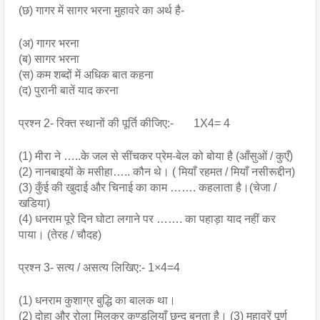
(छ) गागर में सागर भरना मुहावरे का अर्थ है-
(अ) गागर भरना
(ब) सागर भरना
(स) कम शब्दों में अधिक बात कहना
(द) पुरानी बातें याद करना 
प्रश्न 2- रिक्त स्थानों की पूर्ति कीजिए:-       1X4= 4
(1) मीरा ने …..के जल से सींचकर प्रेम-बेल को बोया है (आँसुओं / कुएँ) 
(2) नानबाइयों के मसीहा….. कौन थे। ( मियाँ रहमत / मियाँ नसीरूद्दीन) 
(3) कुँई की खुदाई और चिनाई का काम ……. कहलाता है।(चेजा / 
खडिया)
(4) धनराम पूरे दिन घोटा लगाने पर ……. का पहाड़ा याद नहीं कर 
पाया। (तेरह / चौदह)
प्रश्न 3- सत्य / असत्य लिखिए:- 1×4=4
(1) धनराम कुशाग्र बुद्धि का बालक था। 
(2) दोहा और रोला मिलकर कुण्डलियाँ छन्द बनता है। (3) मुहावरें पूर्ण 