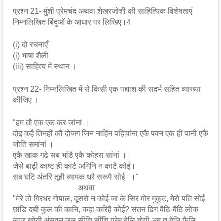
प्रश्न 21- मुंशी प्रेमचंद अथवा शेखरजोशी की साहित्यिक विशेषताएं 
निम्नलिखित बिंदुओं के आधार पर लिखिए।4
(i) दो रचनाएँ
(i) भाषा शैली
(iii) साहित्य में स्थान ।
प्रश्न 22- निम्नलिखित में से किसी एक पद्याश की सदर्भ सहित व्याख्या 
कीजिए । 
"हम तौ एक एक कर जांनां ।
दोइ कहै तिनहीं कौ दोजग जिन नाहिंन पहिचांना एकै पवन एक ही पानी एकै 
जोति समांनां । 
एकै खाक गढे सब भांडै एकै कोहरा सांनां ।। 
जैसे बाढ़ी काष्ट ही काटै अगिनि न काटै कोई। 
सब घटि अंतरि तूही व्यापक धरै सरूपै सोई।।"
                                 अथवा
"मेरे तो गिरधर गोपाल, दूसरो न कोई जा के सिर मोर मुकुट, मेरो पति सोई 
छांडि दयी कुल की कानि, कहा करिहै कोई? संतन ढिग बैठि-बैठि लोक 
लाज खोयी अंसुवन जल सींचि सींचि प्रेम बेलि बोयी अब त बेलि फैलि 