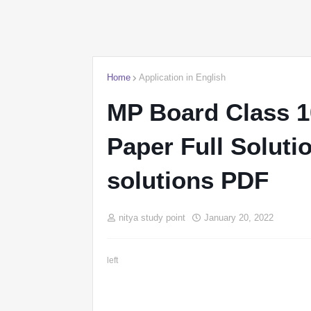
Home
Application in English
MP Board Class 1
Paper Full Solution| 1
solutions PDF
nitya study point
January 20, 2022
left