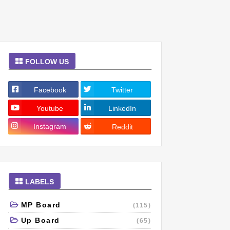
FOLLOW US
Facebook
Twitter
Youtube
LinkedIn
Instagram
Reddit
LABELS
MP Board
(115)
Up Board
(65)