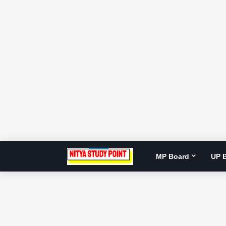
MP Board
UP 