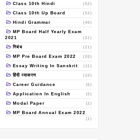
Class 10th Hindi
(52)
Class 10th Up Board
(52)
Hindi Grammar
(40)
MP Board Half Yearly Exam
2021
(21)
निबंध
(21)
MP Pre Board Exam 2022
(20)
Essay Writing In Sanskrit
(11)
हिंदी व्याकरण
(10)
Career Guidance
(6)
Application In English
(5)
Modal Paper
(2)
MP Board Annual Exam 2022
(1)